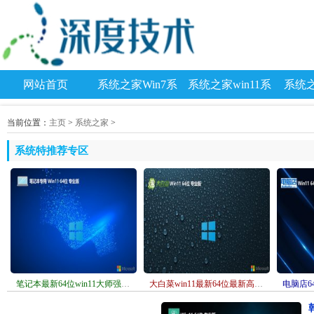
网站首页
系统之家Win7系
系统之家win11系
系统之
统
统
当前位置：
主页
>
系统之家
>
系统特推荐专区
笔记本最新64位win11大师强化版v2026.08
大白菜win11最新64位最新高速版v2026.08