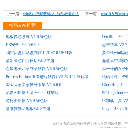
上一篇：
win8系统卸载输入法的处理方法
下一篇：
win10系统wi
精品APP推荐
地板换色系统 V1.0 绿色版
Doxillion V2.2
EX安全卫士 V6.0.3
思维快车 V2.
u老九u盘启动盘制作工具 v7.0 UEFI版
翼年代win8
清新绿色四月日历Win8主题
海蓝天空清爽W
点聚电子印章制章软件 V6.0 绿色版
风一样的女子
Process Hacker(查看进程软件) V2.39.124 汉化绿色版
优码计件工资软件
淘宝买家卖家帐号采集 V1.5.6.0
Ghost小助手
彩影ARP防火墙 V6.0.2 破解版
PC Lighthou
游行变速器 V6.9 绿色版
IE卸载工具 V2
慵懒狗狗趴地板Win8主题
foxy 2013 v
本站发布的系统与软件仅为个人学习测试使用，不